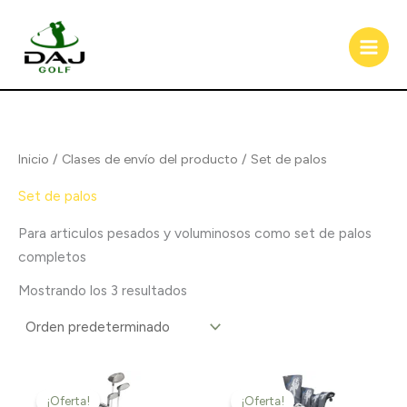
Ir
al
contenido
Inicio
/ Clases de envío del producto / Set de palos
Set de palos
Para articulos pesados y voluminosos como set de palos
completos
Mostrando los 3 resultados
El
El
El
El
precio
precio
precio
precio
¡Oferta!
¡Oferta!