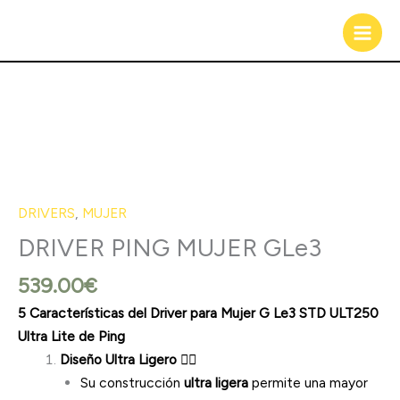
Ir
al
contenido
DRIVERS
,
MUJER
DRIVER PING MUJER GLe3
539.00
€
5 Características del Driver para Mujer G Le3 STD ULT250
Ultra Lite de Ping
Diseño Ultra Ligero
🏌️‍♀️
Su construcción
ultra ligera
permite una mayor