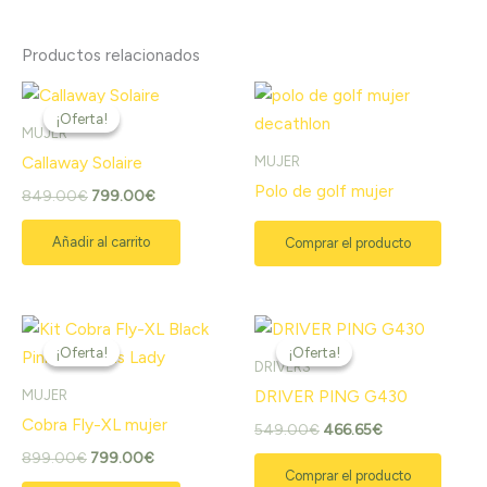
Productos relacionados
El
El
precio
precio
¡Oferta!
¡Oferta!
original
actual
MUJER
era:
es:
MUJER
Callaway Solaire
849.00€.
799.00€.
Polo de golf mujer
849.00
€
799.00
€
Añadir al carrito
Comprar el producto
El
El
El
El
precio
precio
precio
precio
¡Oferta!
¡Oferta!
¡Oferta!
¡Oferta!
original
actual
original
actual
DRIVERS
era:
es:
era:
es:
MUJER
DRIVER PING G430
899.00€.
799.00€.
549.00€.
466.65€.
Cobra Fly-XL mujer
549.00
€
466.65
€
899.00
€
799.00
€
Comprar el producto