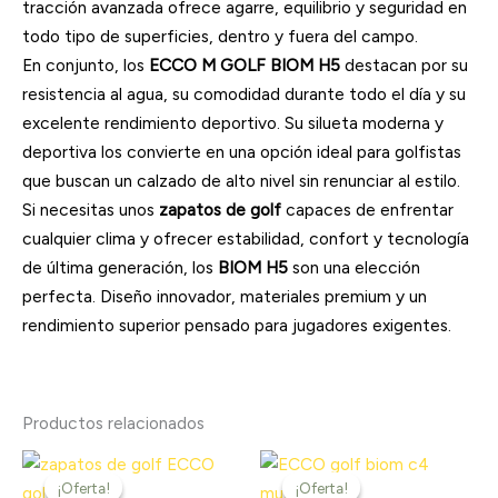
tracción avanzada ofrece agarre, equilibrio y seguridad en
todo tipo de superficies, dentro y fuera del campo.
En conjunto, los
ECCO M GOLF BIOM H5
destacan por su
resistencia al agua, su comodidad durante todo el día y su
excelente rendimiento deportivo. Su silueta moderna y
deportiva los convierte en una opción ideal para golfistas
que buscan un calzado de alto nivel sin renunciar al estilo.
Si necesitas unos
zapatos de golf
capaces de enfrentar
cualquier clima y ofrecer estabilidad, confort y tecnología
de última generación, los
BIOM H5
son una elección
perfecta. Diseño innovador, materiales premium y un
rendimiento superior pensado para jugadores exigentes.
Productos relacionados
El
El
El
El
precio
precio
precio
precio
¡Oferta!
¡Oferta!
¡Oferta!
¡Oferta!