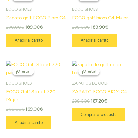
original
actual
original
actual
era:
es:
era:
es:
ECCO SHOES
ECCO SHOES
230.00€.
189.00€.
239.00€.
189.90€.
Zapato golf ECCO Biom C4
ECCO golf biom C4 Mujer
230.00
€
189.00
€
239.00
€
189.90
€
Añadir al carrito
Añadir al carrito
El
El
El
El
precio
precio
precio
precio
¡Oferta!
¡Oferta!
¡Oferta!
¡Oferta!
original
actual
original
actual
era:
es:
era:
es:
ECCO SHOES
ZAPATOS DE GOLF
209.00€.
169.00€.
239.00€.
167.20€.
ECCO Golf Street 720
ZAPATO ECCO BIOM C4
Mujer
239.00
€
167.20
€
209.00
€
169.00
€
Comprar el producto
Añadir al carrito