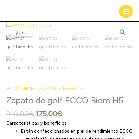
Ir
al
contenido
El
El
Zapato
precio
precio
¡Oferta!
de
original
actual
golf
era:
es:
ECCO
210.00€.
175.00€.
Biom
H5
cantidad
ECCO SHOES
,
ZAPATOS DE GOLF
Zapato de golf ECCO Biom H5
210.00
€
175.00
€
Características y beneficios
Están confeccionados en piel de rendimiento ECCO